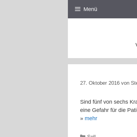
Zum
Menü
Inhalt
springen
27. Oktober 2016
von
St
Sind fünf von sechs Kr
eine Gefahr für die Pa
»
mehr
Kategorien
Sell