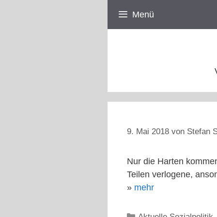
Zum
Menü
Inhalt
springen
9. Mai 2018
von
Stefan S
Nur die Harten kommen 
Teilen verlogene, anso
»
mehr
Kategorien
Aktuelle Sozialpolitik