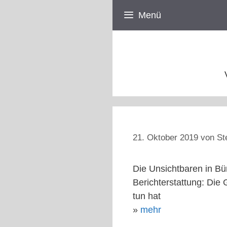
Zum
Menü
Inhalt
springen
21. Oktober 2019
von
St
Die Unsichtbaren in Bü
Berichterstattung: Die
tun hat
»
mehr