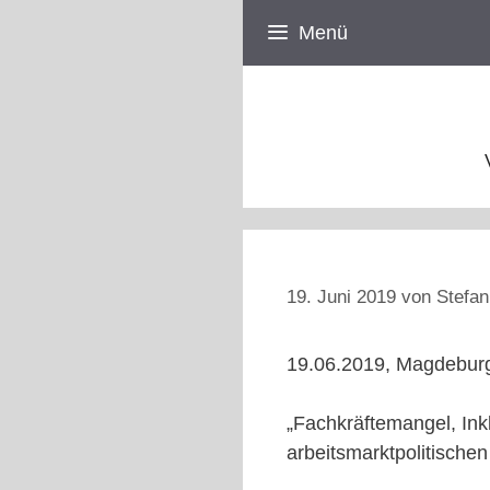
Zum
Menü
Inhalt
springen
19. Juni 2019
von
Stefan
19.06.2019, Magdebur
„Fachkräftemangel, Inkl
arbeitsmarktpolitische