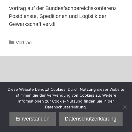
Vortrag auf der Bundesfachbereichskonferenz
Postdienste, Speditionen und Logistik der
Gewerkschaft ver.di
Kategorien
Vortrag
Diese Website benutzt Cookies. Durch Nutzung dieser Website
stimmen Sie der Verwendung von Cookies zu. Weitere
Informationen zur Cookie-Nutzung finden Sie in der
Datenschutzerklärung.
Einverstanden
Datenschutzerklärung