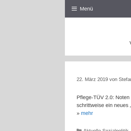
Zum
Menü
Inhalt
springen
22. März 2019
von
Stefa
Pflege-TÜV 2.0: Noten w
schrittweise ein neues
»
mehr
Kategorien
Aktuelle Sozialpolitik