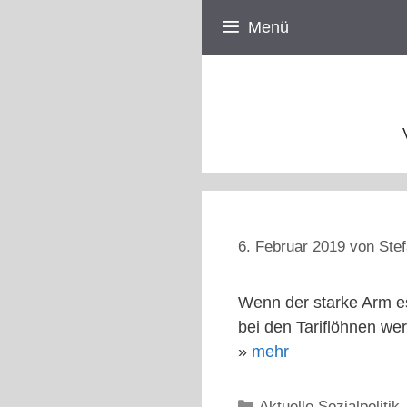
Zum
Menü
Inhalt
springen
6. Februar 2019
von
Stef
Wenn der starke Arm es 
bei den Tariflöhnen wer
»
mehr
Kategorien
Aktuelle Sozialpolitik