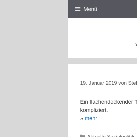
Zum
Menü
Inhalt
springen
19. Januar 2019
von
Ste
Ein flächendeckender Ta
kompliziert.
»
mehr
Kategorien
Aktuelle Sozialpolitik