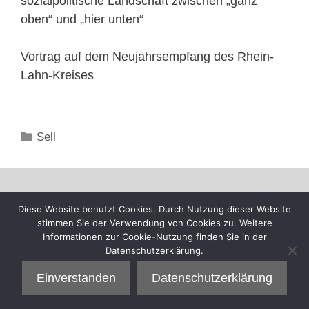
sozialpolitische Landschaft zwischen „ganz
oben“ und „hier unten“
Vortrag auf dem Neujahrsempfang des Rhein-
Lahn-Kreises
Kategorien
Sell
Diese Website benutzt Cookies. Durch Nutzung dieser Website
stimmen Sie der Verwendung von Cookies zu. Weitere
Informationen zur Cookie-Nutzung finden Sie in der
Datenschutzerklärung.
Einverstanden
Datenschutzerklärung