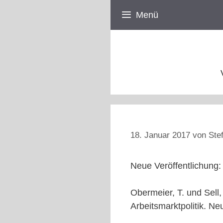
Zum
Menü
Inhalt
springen
18. Januar 2017
von
Ste
Neue Veröffentlichung:
Obermeier, T. und Sell
Arbeitsmarktpolitik. Ne