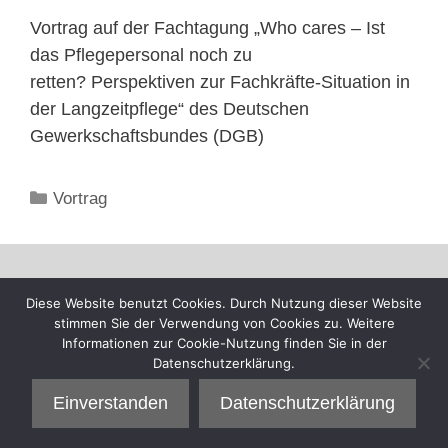
Vortrag auf der Fachtagung „Who cares – Ist
das Pflegepersonal noch zu
retten? Perspektiven zur Fachkräfte-Situation in
der Langzeitpflege“ des Deutschen
Gewerkschaftsbundes (DGB)
Kategorien
Vortrag
Diese Website benutzt Cookies. Durch Nutzung dieser Website
stimmen Sie der Verwendung von Cookies zu. Weitere
Informationen zur Cookie-Nutzung finden Sie in der
Datenschutzerklärung.
Einverstanden
Datenschutzerklärung