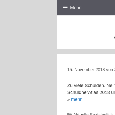
Zum
Menü
Inhalt
springen
15. November 2018
von
Zu viele Schulden. Nein
SchuldnerAtlas 2018 un
»
mehr
Kategorien
Aktuelle Sozialpolitik