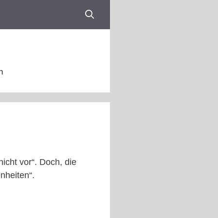
n
icht vor“. Doch, die
nheiten“.