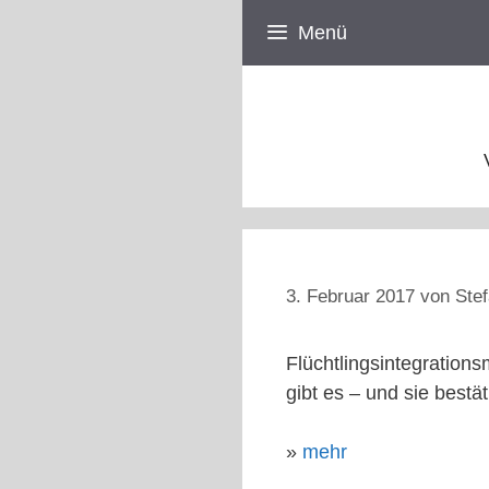
Zum
Menü
Inhalt
springen
3. Februar 2017
von
Stef
Flüchtlingsintegration
gibt es – und sie best
»
mehr