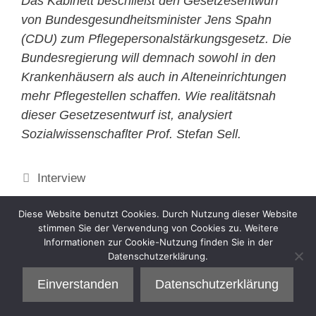
Das Kabinett beschließt den Gesetzesentwurf
von Bundesgesundheitsminister Jens Spahn
(CDU) zum Pflegepersonalstärkungsgesetz. Die
Bundesregierung will demnach sowohl in den
Krankenhäusern als auch in Alteneinrichtungen
mehr Pflegestellen schaffen. Wie realitätsnah
dieser Gesetzesentwurf ist, analysiert
Sozialwissenschaflter Prof. Stefan Sell.
Kategorien
Interview
Diese Website benutzt Cookies. Durch Nutzung dieser Website
stimmen Sie der Verwendung von Cookies zu. Weitere
Informationen zur Cookie-Nutzung finden Sie in der
Datenschutzerklärung.
Einverstanden
Datenschutzerklärung