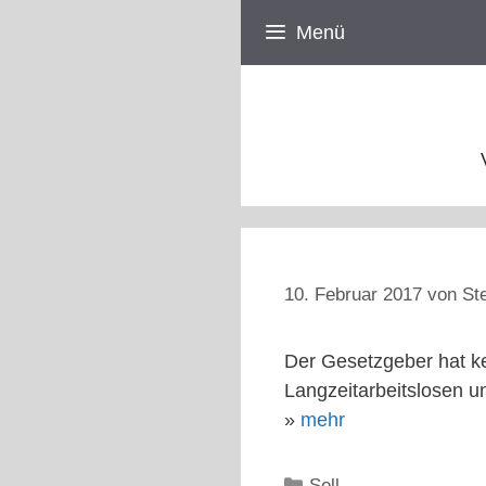
Zum
Menü
Inhalt
springen
10. Februar 2017
von
St
Der Gesetzgeber hat k
Langzeitarbeitslosen u
»
mehr
Kategorien
Sell