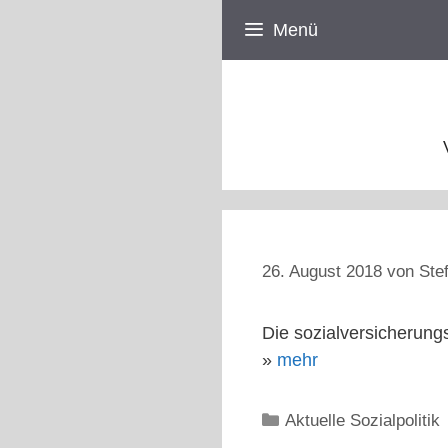
Zum
Menü
Inhalt
springen
26. August 2018
von
Ste
Die sozialversicherung
»
mehr
Kategorien
Aktuelle Sozialpolitik