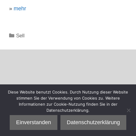
»
mehr
Kategorien
Sell
Diese Website benutzt Cookies. Durch Nutzung dieser Website
stimmen Sie der Verwendung von Cookies zu. Weitere
Informationen zur Cookie-Nutzung finden Sie in der
Datenschutzerklärung.
Einverstanden
Datenschutzerklärung