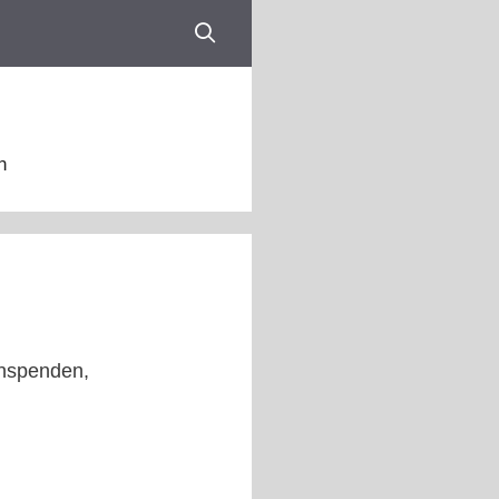
n
anspenden,