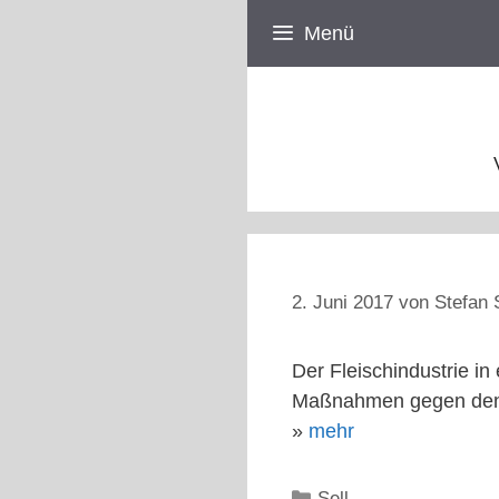
Zum
Menü
Inhalt
springen
2. Juni 2017
von
Stefan 
Der Fleischindustrie i
Maßnahmen gegen den M
»
mehr
Kategorien
Sell