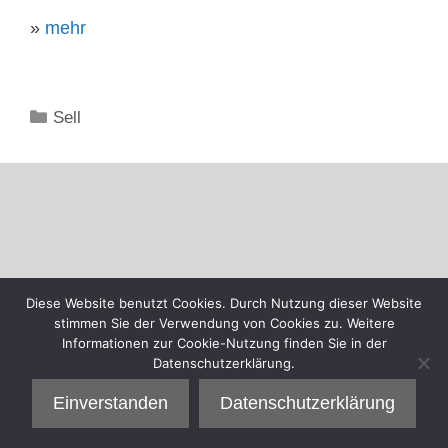
»
mehr
Kategorien
Sell
Diese Website benutzt Cookies. Durch Nutzung dieser Website
stimmen Sie der Verwendung von Cookies zu. Weitere
Informationen zur Cookie-Nutzung finden Sie in der
Datenschutzerklärung.
Einverstanden
Datenschutzerklärung