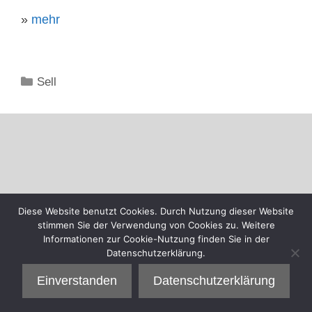
»
mehr
Kategorien
Sell
Diese Website benutzt Cookies. Durch Nutzung dieser Website
stimmen Sie der Verwendung von Cookies zu. Weitere
Informationen zur Cookie-Nutzung finden Sie in der
Datenschutzerklärung.
Einverstanden
Datenschutzerklärung