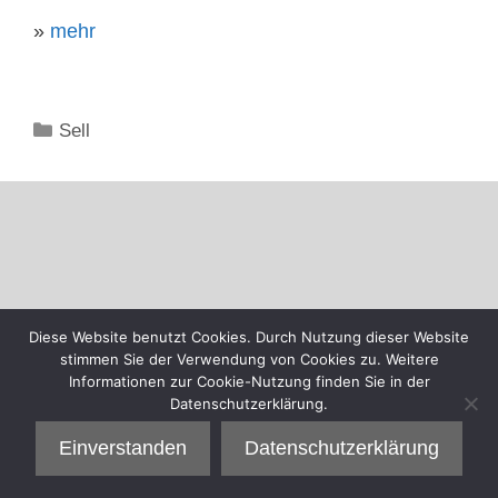
»
mehr
Kategorien
Sell
Diese Website benutzt Cookies. Durch Nutzung dieser Website
stimmen Sie der Verwendung von Cookies zu. Weitere
Informationen zur Cookie-Nutzung finden Sie in der
Datenschutzerklärung.
Einverstanden
Datenschutzerklärung