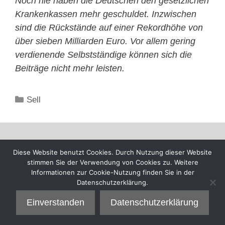
Noch nie haben die Deutschen den gesetzlichen
Krankenkassen mehr geschuldet. Inzwischen
sind die Rückstände auf einer Rekordhöhe von
über sieben Milliarden Euro. Vor allem gering
verdienende Selbstständige können sich die
Beiträge nicht mehr leisten.
Kategorien
Sell
Diese Website benutzt Cookies. Durch Nutzung dieser Website
stimmen Sie der Verwendung von Cookies zu. Weitere
Informationen zur Cookie-Nutzung finden Sie in der
Datenschutzerklärung.
Einverstanden
Datenschutzerklärung