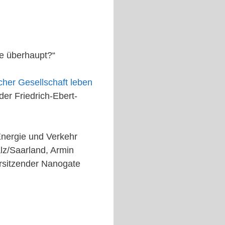
ie überhaupt?“
cher Gesellschaft leben
der Friedrich-Ebert-
 Energie und Verkehr
lz/Saarland, Armin
rsitzender Nanogate