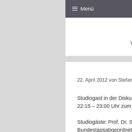
Zum
Menü
Inhalt
springen
22. April 2012
von
Stefan
Studiogast in der Dis
22:15 – 23:00 Uhr zum 
Studiogäste: Prof. Dr. 
Bundestagsabgeordnete