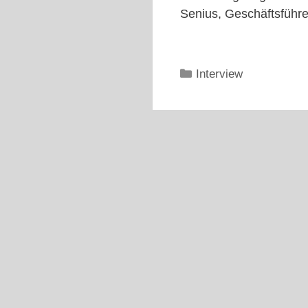
Senius, Geschäftsführe
Kategorien
Interview