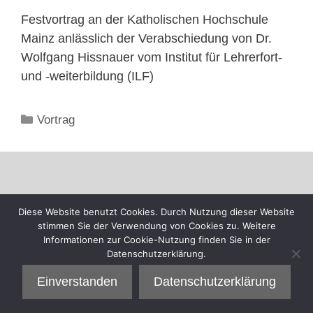
Festvortrag an der Katholischen Hochschule
Mainz anlässlich der Verabschiedung von Dr.
Wolfgang Hissnauer vom Institut für Lehrerfort-
und -weiterbildung (ILF)
Kategorien
Vortrag
Diese Website benutzt Cookies. Durch Nutzung dieser Website
stimmen Sie der Verwendung von Cookies zu. Weitere
Informationen zur Cookie-Nutzung finden Sie in der
Datenschutzerklärung.
Einverstanden
Datenschutzerklärung