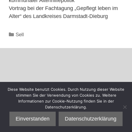
kommunaler Altenhilfepolitik“
Vortrag bei der Fachtagung „Gepflegt leben im
Alter“ des Landkreises Darmstadt-Dieburg
Kategorien
Sell
Diese Website benutzt Cookies. Durch Nutzung dieser Website
stimmen Sie der Verwendung von Cookies zu. Weitere
Informationen zur Cookie-Nutzung finden Sie in der
Datenschutzerklärung.
Einverstanden
Datenschutzerklärung