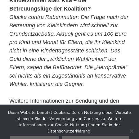
Kinderzimmer statt Kita – die
Betreuungslüge der Koalition?
Glucke contra Rabenmutter: Die Frage nach der
Betreuung von Kleinkindern wird schnell zur
Grundsatzdebatte. Aktuell geht es um 100 Euro
pro Kind und Monat für Eltern, die ihr Kleinkind
nicht in eine Kindertagesstätte schicken. Das
Geld diene der „wirklichen Wahlfreiheit“ der
Eltern, sagen die Befürworter. Die „Herdprämie“
sei nichts als ein Zugeständnis an konservative
Wähler, kritisieren die Gegner.
Weitere Informationen zur Sendung und den
Gästen finden Sie
Diese Website benutzt Cookies. Durch Nutzung dieser Website
hier:
http://daserste.ndr.de/guentherjauch/
stimmen Sie der Verwendung von Cookies zu. Weitere
Informationen zur Cookie-Nutzung finden Sie in der
Datenschutzerklärung.
Kategorien
Sell