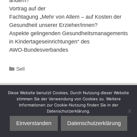
ändern?“
Vortrag auf der
Fachtagung „Mehr von Allem – auf Kosten der
Gesundheit unserer Erzieher/innen?
Aspekte gelingenden Gesundheitsmanagements
in Kindertageseinrichtungen“ des
AWO-Bundesverbandes
Kategorien
Sell
Diese Website benutzt Cookies. Durch Nutzung dieser Website
stimmen Sie der Verwendung von Cookies zu. Weitere
Informationen zur Cookie-Nutzung finden Sie in der
Datenschutzerklärung.
Einverstanden
Datenschutzerklärung