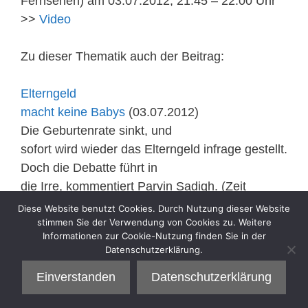
Fernsehen) am 03.07.2012, 21:45 – 22:00 Uhr
>>
Video
Zu dieser Thematik auch der Beitrag:
Elterngeld
macht keine Babys
(03.07.2012)
Die Geburtenrate sinkt, und
sofort wird wieder das Elterngeld infrage gestellt.
Doch die Debatte führt in
die Irre, kommentiert Parvin Sadigh. (Zeit
Online)
Diese Website benutzt Cookies. Durch Nutzung dieser Website
stimmen Sie der Verwendung von Cookies zu. Weitere
Informationen zur Cookie-Nutzung finden Sie in der
Kategorien
Sell
Datenschutzerklärung.
Einverstanden
Datenschutzerklärung