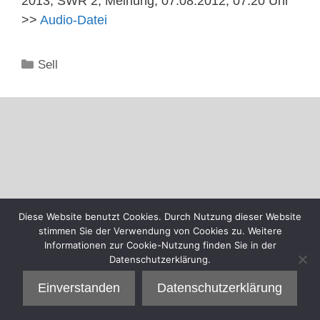
2013, SWR 2, Meinung, 07.08.2012, 07:20 Uhr
>>
Audio-Datei
Kategorien
Sell
Diese Website benutzt Cookies. Durch Nutzung dieser Website
stimmen Sie der Verwendung von Cookies zu. Weitere
Informationen zur Cookie-Nutzung finden Sie in der
Datenschutzerklärung.
Einverstanden
Datenschutzerklärung