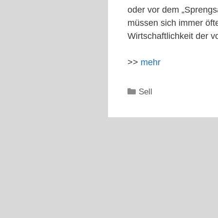
oder vor dem „Sprengsat
müssen sich immer öfter
Wirtschaftlichkeit der
>>
mehr
Kategorien
Sell