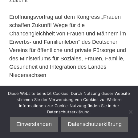
Zukunft“
Eröffnungsvortrag auf dem Kongress „Frauen
schaffen Zukunft! Wege für die
Chancengleichheit von Frauen und Männern im
Erwerbs- und Familienleben“ des Deutschen
Vereins für öffentliche und private Fürsorge und
des Ministeriums für Soziales, Frauen, Familie,
Gesundheit und Integration des Landes
Niedersachsen
Diese Website benutzt Cookies. Durch Nutzung dieser Website
stimmen Sie der Verwendung von Cookies zu. Weitere
Kategorien
Sell
Informationen zur Cookie-Nutzung finden Sie in der
Datenschutzerklärung.
Einverstanden
Datenschutzerklärung