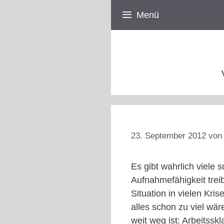
Zum
Menü
Inhalt
springen
23. September 2012
vo
Es gibt wahrlich viele 
Aufnahmefähigkeit tre
Situation in vielen Kri
alles schon zu viel wä
weit weg ist: Arbeitssk