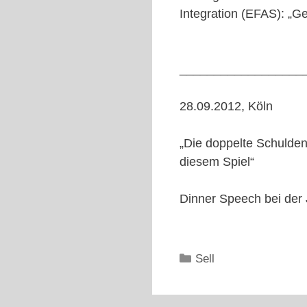
Integration (EFAS): „G
__________________
28.09.2012, Köln
„Die doppelte Schulden
diesem Spiel“
Dinner Speech bei der 
Kategorien
Sell