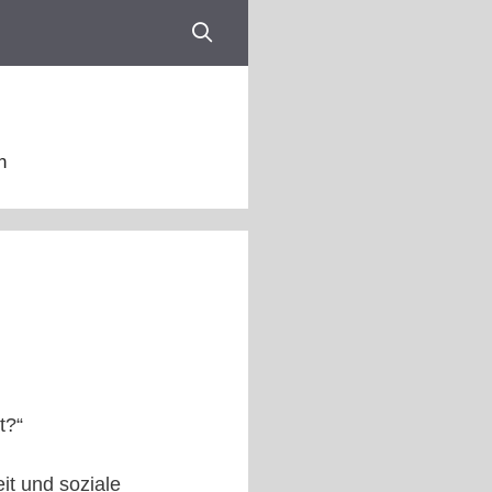
n
t?“
it und soziale