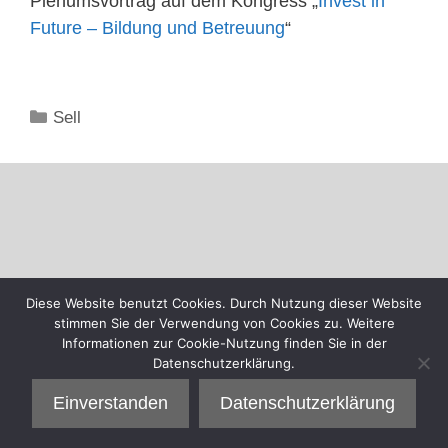
Plenumsvortrag auf dem Kongress „
Invest in
Future – Bildung und Betreuung
“
Kategorien
Sell
Diese Website benutzt Cookies. Durch Nutzung dieser Website
stimmen Sie der Verwendung von Cookies zu. Weitere
Informationen zur Cookie-Nutzung finden Sie in der
Datenschutzerklärung.
Einverstanden
Datenschutzerklärung