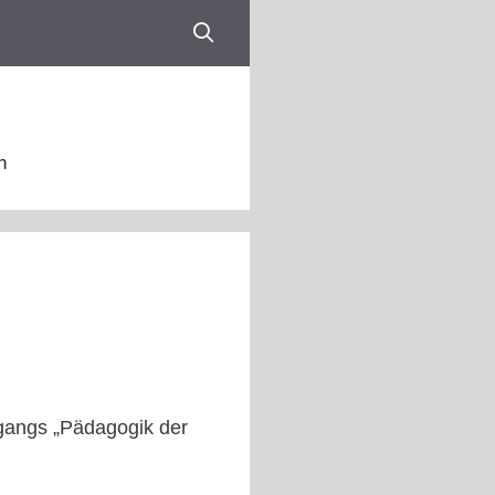
n
ngangs „Pädagogik der
_________