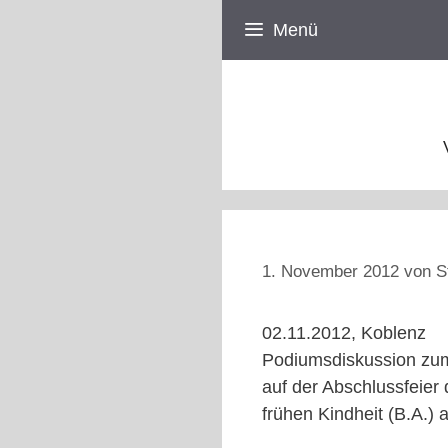
Zum
Menü
Inhalt
springen
1. November 2012
von
S
02.11.2012, Koblenz
Podiumsdiskussion zum
auf der Abschlussfeier
frühen Kindheit (B.A.)
__________________