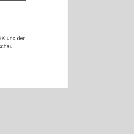
HK und der
schau