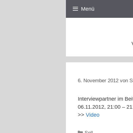
Zum
Menü
Inhalt
springen
6. November 2012
von
S
Interviewpartner im Be
06.11.2012, 21:00 – 21
>>
Video
Kategorien
Sell