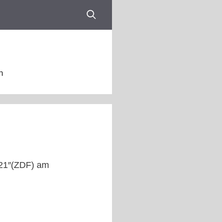
n
l 21″(ZDF) am