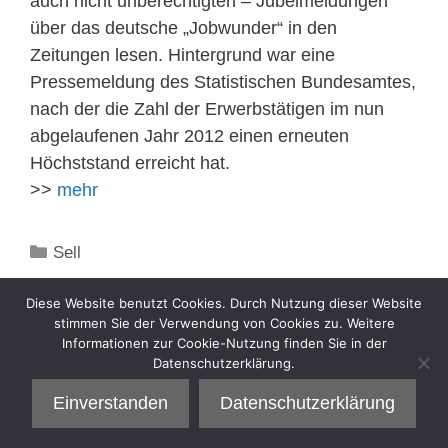
auch nicht unberechtigten – Jubelmeldungen
über das deutsche „Jobwunder“ in den
Zeitungen lesen. Hintergrund war eine
Pressemeldung des Statistischen Bundesamtes,
nach der die Zahl der Erwerbstätigen im nun
abgelaufenen Jahr 2012 einen erneuten
Höchststand erreicht hat.
>>
mehr
Kategorien
Sell
Diese Website benutzt Cookies. Durch Nutzung dieser Website
stimmen Sie der Verwendung von Cookies zu. Weitere
Informationen zur Cookie-Nutzung finden Sie in der
Datenschutzerklärung.
Einverstanden
Datenschutzerklärung