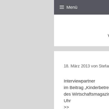
Zum
Menü
Inhalt
springen
18. März 2013
von
Stefa
Interviewpartner
im Beitrag „Kinderbet
des Wirtschaftsmagazi
Uhr
>>