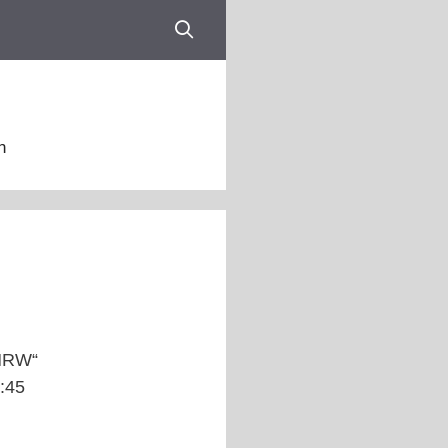
n
 NRW“
:45