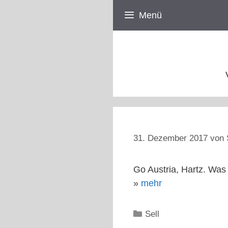
Zum
Menü
Inhalt
springen
31. Dezember 2017
von
Go Austria, Hartz. Was
»
mehr
Kategorien
Sell