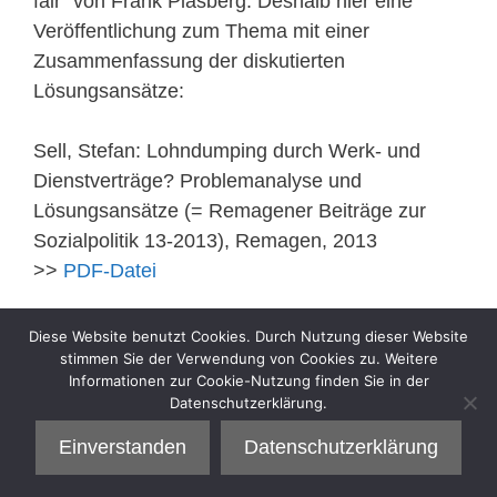
fair“ von Frank Plasberg. Deshalb hier eine
Veröffentlichung zum Thema mit einer
Zusammenfassung der diskutierten
Lösungsansätze:
Sell, Stefan: Lohndumping durch Werk- und
Dienstverträge? Problemanalyse und
Lösungsansätze (= Remagener Beiträge zur
Sozialpolitik 13-2013), Remagen, 2013
>>
PDF-Datei
Kategorien
Diese Website benutzt Cookies. Durch Nutzung dieser Website
Sell
stimmen Sie der Verwendung von Cookies zu. Weitere
Informationen zur Cookie-Nutzung finden Sie in der
Datenschutzerklärung.
Einverstanden
Datenschutzerklärung