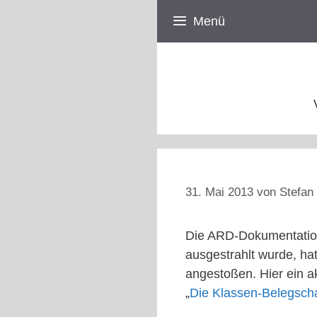
Zum
Menü
Inhalt
springen
31. Mai 2013
von
Stefan 
Die ARD-Dokumentatio
ausgestrahlt wurde, ha
angestoßen. Hier ein ak
„
Die Klassen-Belegscha