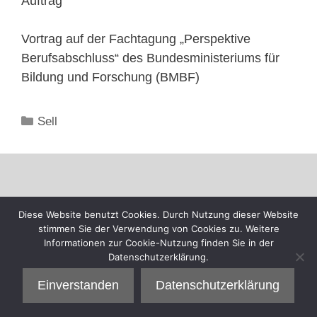
Auftrag“
Vortrag auf der Fachtagung „Perspektive
Berufsabschluss“ des Bundesministeriums für
Bildung und Forschung (BMBF)
Kategorien
Sell
Diese Website benutzt Cookies. Durch Nutzung dieser Website
stimmen Sie der Verwendung von Cookies zu. Weitere
Informationen zur Cookie-Nutzung finden Sie in der
Datenschutzerklärung.
Einverstanden
Datenschutzerklärung