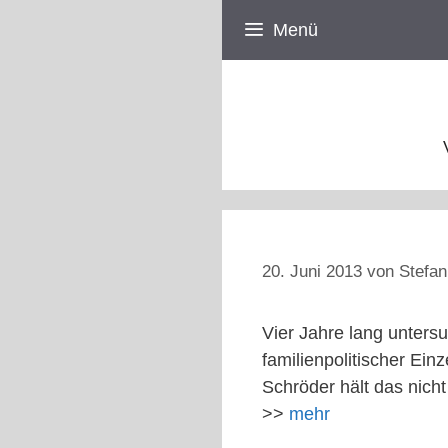
Zum
Menü
Inhalt
springen
20. Juni 2013
von
Stefan
Vier Jahre lang unters
familienpolitischer Ei
Schröder hält das nicht
>>
mehr