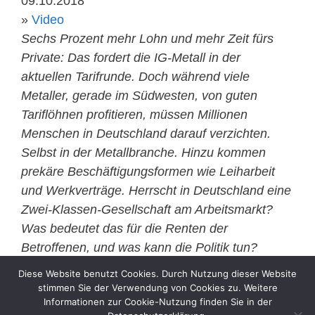
09.10.2018
»
Video
Sechs Prozent mehr Lohn und mehr Zeit fürs
Private: Das fordert die IG-Metall in der
aktuellen Tarifrunde. Doch während viele
Metaller, gerade im Südwesten, von guten
Tariflöhnen profitieren, müssen Millionen
Menschen in Deutschland darauf verzichten.
Selbst in der Metallbranche. Hinzu kommen
prekäre Beschäftigungsformen wie Leiharbeit
und Werkverträge. Herrscht in Deutschland eine
Zwei-Klassen-Gesellschaft am Arbeitsmarkt?
Was bedeutet das für die Renten der
Betroffenen, und was kann die Politik tun?
REPORT MAINZ geht auf Spurensuche, spricht
Diese Website benutzt Cookies. Durch Nutzung dieser Website
mit Betroffenen und Experten.
stimmen Sie der Verwendung von Cookies zu. Weitere
Informationen zur Cookie-Nutzung finden Sie in der