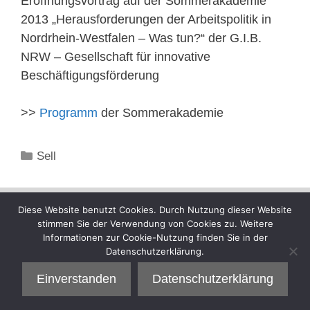
Eröffnungsvortrag auf der Sommerakademie
2013 „Herausforderungen der Arbeitspolitik in
Nordrhein-Westfalen – Was tun?“ der G.I.B.
NRW – Gesellschaft für innovative
Beschäftigungsförderung
>>
Programm
der Sommerakademie
Kategorien
Sell
Diese Website benutzt Cookies. Durch Nutzung dieser Website
stimmen Sie der Verwendung von Cookies zu. Weitere
Informationen zur Cookie-Nutzung finden Sie in der
Datenschutzerklärung.
Einverstanden
Datenschutzerklärung