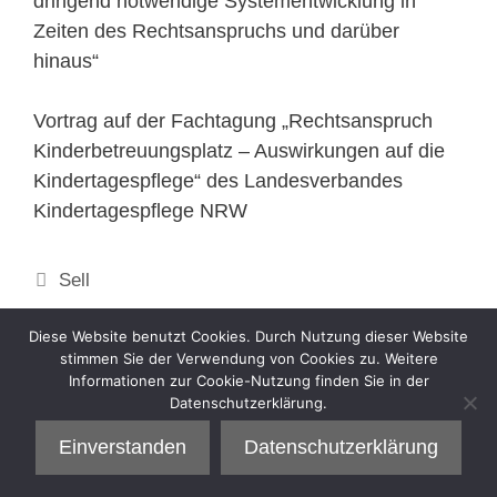
dringend notwendige Systementwicklung in
Zeiten des Rechtsanspruchs und darüber
hinaus“
Vortrag auf der Fachtagung „Rechtsanspruch
Kinderbetreuungsplatz – Auswirkungen auf die
Kindertagespflege“ des Landesverbandes
Kindertagespflege NRW
Kategorien
Sell
Diese Website benutzt Cookies. Durch Nutzung dieser Website
stimmen Sie der Verwendung von Cookies zu. Weitere
Informationen zur Cookie-Nutzung finden Sie in der
Datenschutzerklärung.
Einverstanden
Datenschutzerklärung