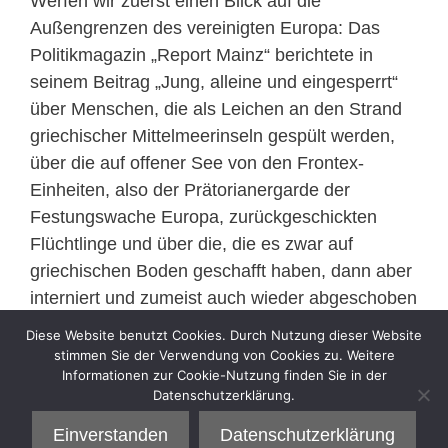
Werfen wir zuerst einen Blick auf die
Außengrenzen des vereinigten Europa: Das
Politikmagazin „Report Mainz“ berichtete in
seinem Beitrag „Jung, alleine und eingesperrt“
über Menschen, die als Leichen an den Strand
griechischer Mittelmeerinseln gespült werden,
über die auf offener See von den Frontex-
Einheiten, also der Prätorianergarde der
Festungswache Europa, zurückgeschickten
Flüchtlinge und über die, die es zwar auf
griechischen Boden geschafft haben, dann aber
interniert und zumeist auch wieder abgeschoben
werden.
Diese Website benutzt Cookies. Durch Nutzung dieser Website
>>
mehr
stimmen Sie der Verwendung von Cookies zu. Weitere
Informationen zur Cookie-Nutzung finden Sie in der
Datenschutzerklärung.
Kategorien
Sell
Einverstanden
Datenschutzerklärung