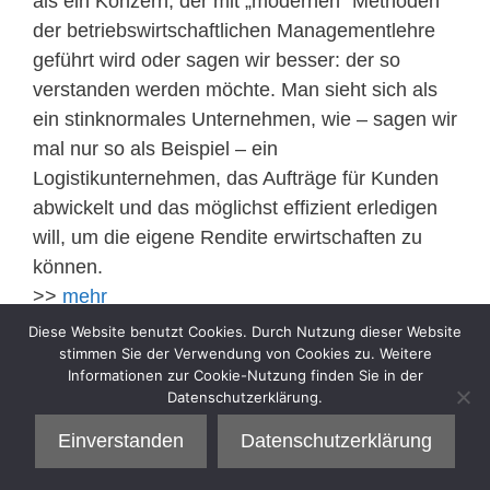
als ein Konzern, der mit „modernen“ Methoden
der betriebswirtschaftlichen Managementlehre
geführt wird oder sagen wir besser: der so
verstanden werden möchte. Man sieht sich als
ein stinknormales Unternehmen, wie – sagen wir
mal nur so als Beispiel – ein
Logistikunternehmen, das Aufträge für Kunden
abwickelt und das möglichst effizient erledigen
will, um die eigene Rendite erwirtschaften zu
können.
>>
mehr
Diese Website benutzt Cookies. Durch Nutzung dieser Website
stimmen Sie der Verwendung von Cookies zu. Weitere
Kategorien
Sell
Informationen zur Cookie-Nutzung finden Sie in der
Datenschutzerklärung.
Einverstanden
Datenschutzerklärung